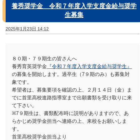
養秀奨学金 令和７年度入学支度金給与奨学
生募集
2025年1月23日 14:12
８０期・７９期生の皆さんへ
養秀育英奨学金
『令和７年度入学支度金給与奨学生』
の募集を開始します。過卒生（7９期のみ）も募集対
象です。
希望者は、募集要項を確認の上、２月１４日（金）ま
でに首里高校進路指導室まで出願書類を受け取りに来
て下さい。
※7９期生は、書類配布時に説明がありますので、あ
らかじめ奨学金担当へ連絡の上、来校をお願いしま
す。
首里
高校奨学金担当より