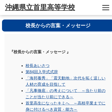
沖縄県立首里高等学校
校長からの言葉・メッセージ
『校長からの言葉・メッセージ 』
校長あいさつ
第84回入学式式辞
「海邦養秀」「震天動地」次代を拓く逞しい
人材の育成を目指して
「凡事徹底」の考えについて ～当たり前の
ことが当たり前にできる～
首里高生になったキミへ ～高校卒業までに
身に付けるべき資質・能力～