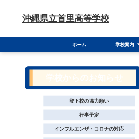
沖縄県立首里高等学校
ホーム
学校案内
校長挨拶
スクールポリ
パンフレット
学校からのお知らせ
登下校の協力願い
行事予定
インフルエンザ・コロナの対応